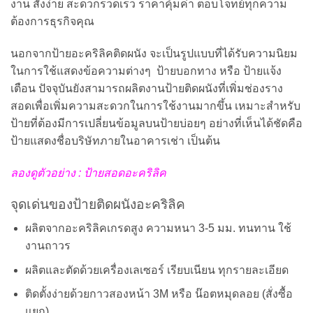
งาน สั่งง่าย สะดวกรวดเร็ว ราคาคุ้มค่า ตอบโจทย์ทุกความ
ต้องการธุรกิจคุณ
นอกจากป้ายอะคริลิคติดผนัง จะเป็นรูปแบบที่ได้รับความนิยม
ในการใช้แสดงข้อความต่างๆ ป้ายบอกทาง หรือ ป้ายแจ้ง
เตือน ปัจจุบันยังสามารถผลิตงานป้ายติดผนังที่เพิ่มช่องราง
สอดเพื่อเพิ่มความสะดวกในการใช้งานมากขึ้น เหมาะสำหรับ
ป้ายที่ต้องมีการเปลี่ยนข้อมูลบนป้ายบ่อยๆ อย่างที่เห็นได้ชัดคือ
ป้ายแสดงชื่อบริษัทภายในอาคารเช่า เป็นต้น
ลองดูตัวอย่าง : ป้ายสอดอะคริลิค
จุดเด่นของป้ายติดผนังอะคริลิค
ผลิตจากอะคริลิคเกรดสูง ความหนา 3-5 มม. ทนทาน ใช้
งานถาวร
ผลิตและตัดด้วยเครื่องเลเซอร์ เรียบเนียน ทุกรายละเอียด
ติดตั้งง่ายด้วยกาวสองหน้า 3M หรือ น๊อตหมุดลอย (สั่งซื้อ
แยก)